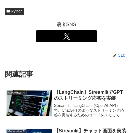
Python
著者SNS
310
関連記事
【LangChain】StreamlitでGPT
Generative AI
のストリーミング応答を実装
Streamlit、LangChain（OpenAI API）
で、ChatGPTのようなストリーミング応
答を実装するためのコードをメモしてお
きます。LangChain 0.0.260で動作確認し
ました。from langchain.chat...
【Streamlit】チャット画面を実装
Generative AI