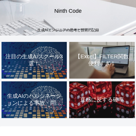
Ninth Code
生成AIエンジニアの思考と技術の記録
注目の生成AIスクール3
【Excel】FILTER関数
選！
便利すぎ！
生成AIのハルシネーシ
直感に反する確率
ョンによる事故・問題
事例