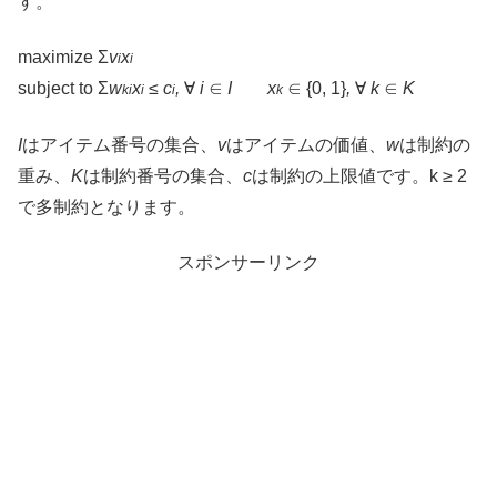
す。
maximize Σ
v
x
i
i
subject to Σ
w
x
≤
c
,
∀
i
∈
I
x
∈ {0, 1}
,
∀
k
∈
K
ki
i
i
k
I
はアイテム番号の集合、
v
はアイテムの価値、
w
は制約の
重み、
K
は制約番号の集合、
c
は制約の上限値です。k ≥ 2
で多制約となります。
スポンサーリンク