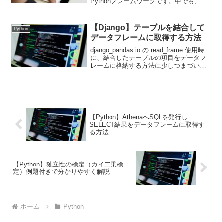
Pythonフレームワークです。中でも、
Sidebarはアプリの操作性を向上させる便
利な機能です。Sidebarの基本的な使い方
Sidebarは、Stream...
【Django】テーブルを結合して
Python
データフレームに取得する方法
django_pandas.io の read_frame 使用時
に、結合したテーブルの項目をデータフ
レームに格納する方法に少しつまづいた
ため、方法を記載しておきます。
models.pyは以下のとおりです。商品テー
ブルと購入履歴テーブルがあ...
【Python】AthenaへSQLを発行し
SELECT結果をデータフレームに取得す
る方法
【Python】独立性の検定（カイ二乗検
定）例題付きで分かりやすく解説
ホーム
Python