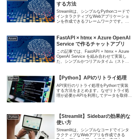
する方法
Streamlitは、シンプルなPythonコードで
インタラクティブなWebアプリケーショ
ンを作成できるフレームワークです。特
に、st.chat_messageとst.chat_inputを使
用することで、チャットベースのアプリ
ケーションを...
FastAPI × htmx × Azure OpenAI
Azure
Service で作るチャットアプリ
この記事では、FastAPI + htmx + Azure
OpenAI Service を組み合わせて実装し
た、シンプルかつリアルタイム（ストリ
ーミング）対応のチャットアプリをご紹
介します。「フロントエンドはできるだ
け薄くしたい」「社内ツ...
【Python】APIのリトライ処理
Python
API実行のリトライ処理をPythonで実装
する方法をまとめます。なぜリトライ処
理が必要かAPIを利用してデータを取得・
送信する際には、ネットワーク遅延やサ
ーバーの一時的な負荷などによりエラー
が発生することがあります。例えば、
HTTPステー...
【Streamlit】Sidebarの効果的な
Python
使い方
Streamlitは、シンプルなコードでインタ
ラクティブなWebアプリを作成できる