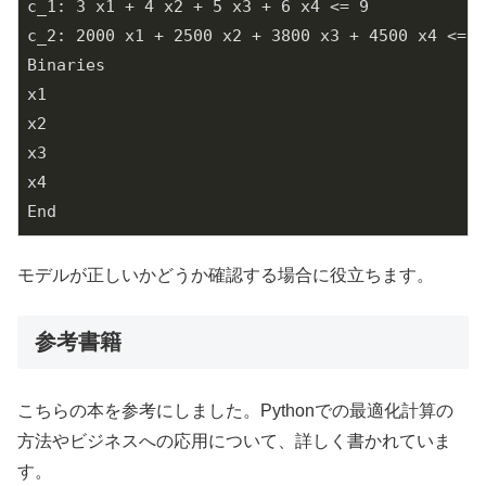
c_1: 3 x1 + 4 x2 + 5 x3 + 6 x4 <= 9

c_2: 2000 x1 + 2500 x2 + 3800 x3 + 4500 x4 <= 7
Binaries

x1

x2

x3

x4

End
モデルが正しいかどうか確認する場合に役立ちます。
参考書籍
こちらの本を参考にしました。Pythonでの最適化計算の
方法やビジネスへの応用について、詳しく書かれていま
す。