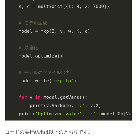
    K, c = multidict({
1
: 
9
, 
2
: 
7000
})

# モデル生成
    model = mkp(I, v, w, K, c)

# 最適化
    model.optimize()

# モデルのファイル出力
    model.write(
'mkp.lp'
)

for
 v 
in
 model.getVars():

        print(v.VarName, 
':'
, v.X)

    print(
'Optimized value'
, 
':'
コードの実行結果は以下のとおりです。