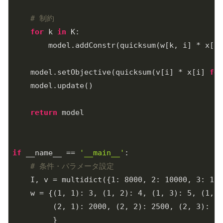
# 制約
for
 k 
in
 K:

        model.addConstr(quicksum(w[k, i] * x[i]
    model.setObjective(quicksum(v[i] * x[i] 
for
    model.update()

return
 model

if
 __name__ == 
'__main__'
:

# 条件・パラメータ設定
    I, v = multidict({
1
: 
8000
, 
2
: 
10000
, 
3
: 
150
    w = {(
1
, 
1
): 
3
, (
1
, 
2
): 
4
, (
1
, 
3
): 
5
, (
1
, 
4
         (
2
, 
1
): 
2000
, (
2
, 
2
): 
2500
, (
2
, 
3
): 
38
         }
