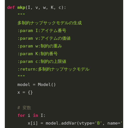
def
mkp
(I, v, w, K, c)
:
"""

    多制約ナップサックモデルの生成

    :param I:アイテム番号

    :param v:アイテムの価値

    :param w:制約の重み

    :param K:制約番号

    :param c:制約の上限値

    :return:多制約ナップサックモデル

    """
    model = Model()

    x = {}

# 変数
for
 i 
in
 I:

        x[i] = model.addVar(vtype=
'B'
, name=
''
.