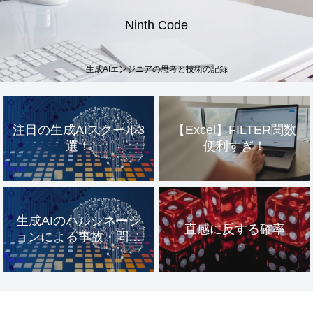
Ninth Code
生成AIエンジニアの思考と技術の記録
注目の生成AIスクール3
【Excel】FILTER関数
選！
便利すぎ！
生成AIのハルシネーシ
直感に反する確率
ョンによる事故・問題
事例