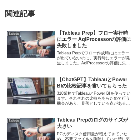
関連記事
【Tableau Prep】フロー実行時
Tableau
にエラー AqlProcessorの評価に
失敗しました
Tableau Perpでフロー作成時にはエラー
が出ていないのに、実行時にエラーが発
生しました。AqlProcessorの評価に失敗
しましたというもので、バイナリー項目
がエラーに関係しているようなメッセー
ジでした。Tableau Prepバ...
【ChatGPT】TableauとPower
BI
BIの比較記事を書いてもらった
310業務でTableauとPower BIを使ってい
ます。それぞれの比較をあらためて行う
機会があり、見落としている点があるか
もしれないと思い、ChatGPT（GPT-4）
に比較記事を書いてもらいました。ま
ず、「ツール選定を行う担当者向けの...
Tableau Prepのログのサイズが
Tableau
大きい
PCのディスク使用量が増えてきていた
め、不要ファイルを削除していた時に気