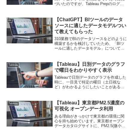
づいたのですが、Tableau Prepのログの
サイズが大きく、合計で数GBになってい
ました。Tableau Prepを利用されている
方は一度見てみてもよいかと思います...
【ChatGPT】BIツールのデータ
BI
ソースに適したデータモデルつい
て教えてもらった
310業務でBIのデータソースをどのように
構築するかを検討していたため、「BIツ
ールに適したデータモデル」について、
ChatGPT（GPT-4）に教えてもらいまし
た。さっそくどうぞ。はじめにBIツール
に適したデータモデルの重要性ビジネス
【Tableau】日別データのグラフ
Tableau
イン...
で曜日をわかりやすく表示
Tableauで日別データのグラフを作成した
時に、一目見て特定の曜日（土日祝な
ど）がわかるようにしたいことがあると
思います。本記事では、日別データの折
れ線グラフにおいて、土日祝の背景に色
をつける方法を記載します。以下のグラ
【Tableau】東京都PM2.5濃度の
Tableau
フを作成してみます...
可視化 オープンデータ利用
ある理由がきっかけで東京都の環境に関
心を持ち始めています。東京都オープン
データカタログサイトに、PM2.5(微小粒
子状物質)モニタリングデータ(1分値)があ