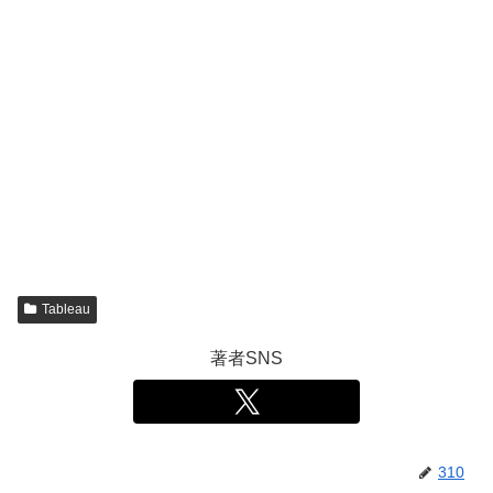
Tableau
著者SNS
310