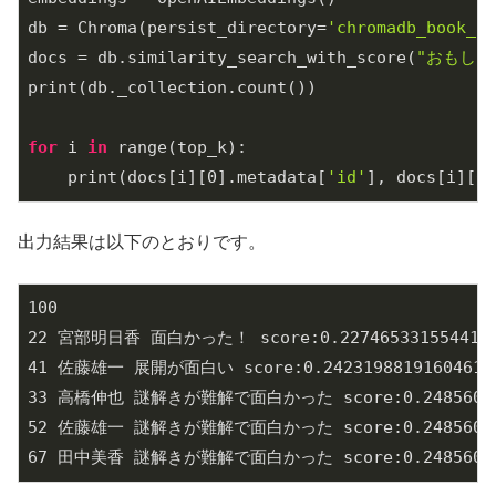
db = Chroma(persist_directory=
'chromadb_book_re
docs = db.similarity_search_with_score(
"おもしろ
print(db._collection.count())

for
 i 
in
 range(top_k):

    print(docs[i][
0
].metadata[
'id'
], docs[i][
0
]
出力結果は以下のとおりです。
100

22 宮部明日香 面白かった！ score:0.2274653315544128
41 佐藤雄一 展開が面白い score:0.24231988191604614

33 高橋伸也 謎解きが難解で面白かった score:0.248560279
52 佐藤雄一 謎解きが難解で面白かった score:0.248560279
67 田中美香 謎解きが難解で面白かった score:0.248560279