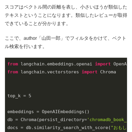
スコアはベクトル間の距離を表し、小さいほうが類似した
テキストということになります。類似したレビューが取得
できていることが分かります。
ここで、author「山田一郎」でフィルタをかけて、ベクト
ル検索を行います。
from
 langchain.embeddings.openai 
import
from
 langchain.vectorstores 
import
 Chroma

top_k = 
5
embeddings = OpenAIEmbeddings()

db = Chroma(persist_directory=
'chromadb_book_re
docs = db.similarity_search_with_score(
"おもしろ