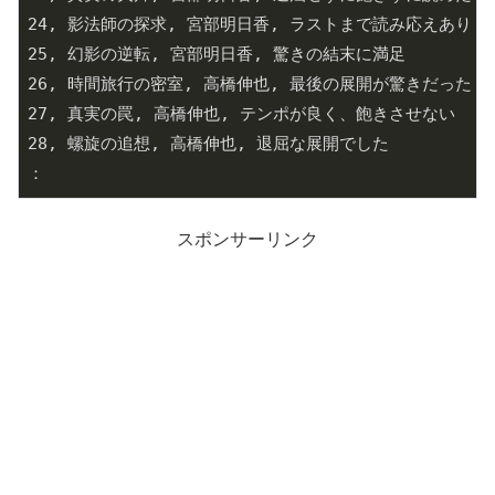
24, 影法師の探求, 宮部明日香, ラストまで読み応えあり

25, 幻影の逆転, 宮部明日香, 驚きの結末に満足

26, 時間旅行の密室, 高橋伸也, 最後の展開が驚きだった

27, 真実の罠, 高橋伸也, テンポが良く、飽きさせない

28, 螺旋の追想, 高橋伸也, 退屈な展開でした

：
スポンサーリンク