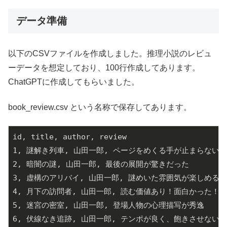
データ準備
以下のCSVファイルを作成しました。推理小説のレビュ
ーデータを想定しており、100行作成してあります。
ChatGPTに作成してもらいました。
book_review.csv という名称で保存してあります。
id, title, author, review

1, 謎解き列車, 山田一郎, ページをめくる手が止まらない！

2, 暗闇の謎, 山田一郎, 最後の展開が驚きだった

3, 虚構のアリバイ, 山田一郎, 謎めいた雰囲気が楽しめる

4, 月下の訪問者, 山田一郎, 読む価値あり！面白かった！

5, 迷宮の密室, 山田一郎, 登場人物の心理描写が秀逸

6, 伏線なき追跡, 山田一郎, テンポが良く、飽きさせない
