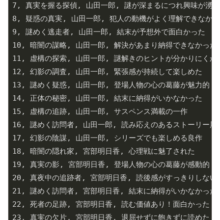
7, 真実を握る探偵, 山田一郎, 謎が深まるにつれ興味が湧い
8, 疑惑の真実, 山田一郎, 犯人の動機がよく理解できなかっ
9, 謎めく逃走者, 山田一郎, 結末が予想外で面白かった

10, 暗闇の謀略, 山田一郎, 解決があまり納得できなかった

11, 虚構の探索, 山田一郎, 謎解きのヒントが分かりにくかっ
12, 幻影の調査, 山田一郎, 緊張感が持続して楽しめた

13, 謎めく疑惑, 山田一郎, 登場人物の心の葛藤が魅力的

14, 正体の秘密, 山田一郎, 結末に納得がいかなかった

15, 虚構の追跡, 山田一郎, サスペンス満載の一作

16, 謎めく訪問者, 山田一郎, 読み応えのあるストーリー展開
17, 幻影の陰謀, 山田一郎, シリーズでも楽しめる良作

18, 暗闇の隠れ家, 宮部明日香, 心理戦に魅了された

19, 真実の影, 宮部明日香, 登場人物の心の葛藤が感動的

20, 真夜中の追跡者, 宮部明日香, 読後感がすっきりしない

21, 謎めく訪問者, 宮部明日香, 結末に納得がいかなかった

22, 死者の足跡, 宮部明日香, 読む価値あり！面白かった！

23, 真実の欠片, 宮部明日香, 退屈せずに飽きずに読めた
