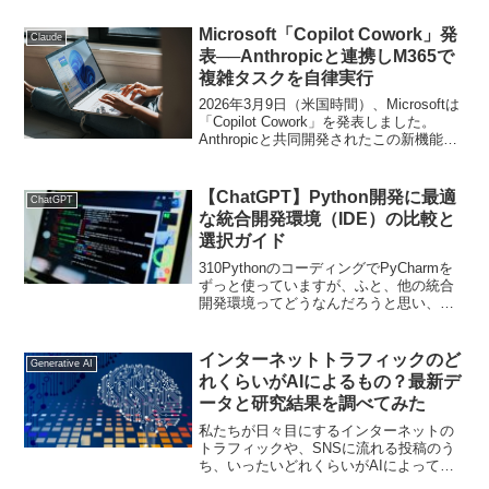
openai.error.InvalidReques...
Microsoft「Copilot Cowork」発
Claude
表──Anthropicと連携しM365で
複雑タスクを自律実行
2026年3月9日（米国時間）、Microsoftは
「Copilot Cowork」を発表しました。
Anthropicと共同開発されたこの新機能
は、Microsoft 365 Copilotに長時間・複数
ステップにわたる自律タスク実行能力
を...
【ChatGPT】Python開発に最適
ChatGPT
な統合開発環境（IDE）の比較と
選択ガイド
310PythonのコーディングでPyCharmを
ずっと使っていますが、ふと、他の統合
開発環境ってどうなんだろうと思い、
ChatGPT（GPT-4）に比較記事を書いて
もらいました。Pythonと統合開発環境
（IDE）の重要性Pythonは非...
インターネットトラフィックのど
Generative AI
れくらいがAIによるもの？最新デ
ータと研究結果を調べてみた
私たちが日々目にするインターネットの
トラフィックや、SNSに流れる投稿のう
ち、いったいどれくらいがAIによって生
成・送信されているのでしょうか。