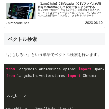
【LangChain】CSVLoaderでCSVファイルの項
目をmetadataとして設定できるようにする
ChatGPTに外部データをもとにした回答生成させるため
に、ベクトルデータベースを作成していました。CSVファ
イルのある列をベクトル化し、ある列をメタデータ
（metadata）に設定したかったのですが、CSVLoaderク
ラスのload関数...
2023.06.10
ninthcode.net
ベクトル検索
「おもしろい」という単語でベクトル検索を行います。
from
 langchain.embeddings.openai 
import
from
 langchain.vectorstores 
import
 Chroma

top_k = 
5
embeddings = OpenAIEmbeddings()
