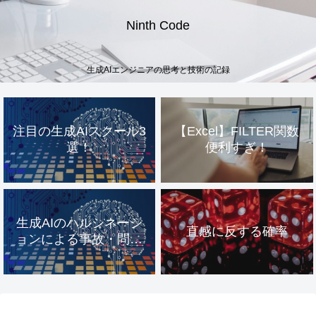
Ninth Code
生成AIエンジニアの思考と技術の記録
注目の生成AIスクール3
【Excel】FILTER関数
選！
便利すぎ！
生成AIのハルシネーシ
直感に反する確率
ョンによる事故・問題
事例