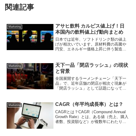
関連記事
アサヒ飲料 カルピス値上げ！日
Marketing
本国内の飲料値上げ動向まとめ
日本では近年、ソフトドリンク類の値上
げが相次いでいます。原材料費の高騰や
円安、エネルギー価格上昇に伴う製造コ
スト増加、物流費や人件費のアップな
ど、企業努力だけでは吸収しきれない負
担が生じており、主要メーカー各社が相
天下一品「閉店ラッシュ」の現状
Marketing
次いで価格改定に踏み切って...
と背景
全国展開するラーメンチェーン「天下一
品」で、近年店舗の閉店が相次ぐ現象が
「閉店ラッシュ」として話題になってい
ます。特に2020年以降からその傾向が顕
著で、東京都内など都市部を中心に複数
店舗が同時閉店するケースが見られ、大
CAGR（年平均成長率）とは？
Marketing
きく報じられました。...
CAGRとは？CAGR（Compound Annual
Growth Rate）とは、ある値（売上、購入
者数、投資額など）が複数年にわたり、
毎年一定の割合で成長したと仮定したと
きの年平均成長率を表す指標です。言い