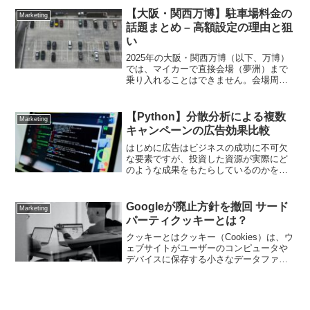
換えれば、「実際は年ごとに増...
【大阪・関西万博】駐車場料金の
Marketing
話題まとめ – 高額設定の理由と狙
い
2025年の大阪・関西万博（以下、万博）
では、マイカーで直接会場（夢洲）まで
乗り入れることはできません。会場周辺
に用意されたパークアンドライド
（P&R）専用駐車場に車を停め、シャト
ルバスに乗り換えて入場する方式が採ら
【Python】分散分析による複数
Marketing
れています。このP&R駐...
キャンペーンの広告効果比較
はじめに広告はビジネスの成功に不可欠
な要素ですが、投資した資源が実際にど
のような成果をもたらしているのかを理
解することは重要です。デジタル時代に
おいては、広告の効果を正確に測定し、
それをマーケティング戦略に反映させる
Googleが廃止方針を撤回 サード
Marketing
ことが、企業の競争力を高...
パーティクッキーとは？
クッキーとはクッキー（Cookies）は、ウ
ェブサイトがユーザーのコンピュータや
デバイスに保存する小さなデータファイ
ルです。これらのファイルは、ユーザー
のウェブサイト訪問に関する情報を保存
し、次回の訪問時にその情報を利用する
ことで、ユーザー...