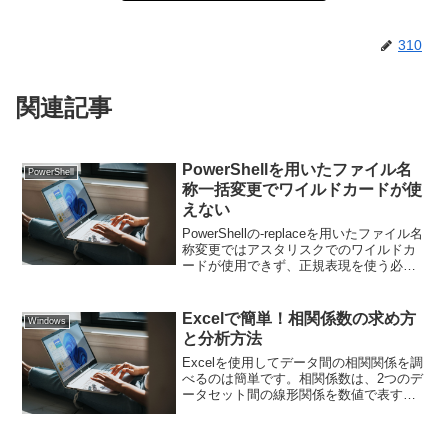
310
関連記事
PowerShellを用いたファイル名
PowerShell
称一括変更でワイルドカードが使
えない
PowerShellの-replaceを用いたファイル名
称変更ではアスタリスクでのワイルドカ
ードが使用できず、正規表現を使う必要
がありました。所定のフォルダに存在す
る *hoge*.tsv というファイルの名称の
hoge* の部分を変更し...
Excelで簡単！相関係数の求め方
Windows
と分析方法
Excelを使用してデータ間の相関関係を調
べるのは簡単です。相関係数は、2つのデ
ータセット間の線形関係を数値で表す指
標で、-1から1の範囲で示されます。1は
完全な正の相関、-1は完全な負の相関、0
は相関がないことを意味します。ここで