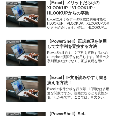
【Excel】メリットだらけの
は、Ex...
Windows
XLOOKUP！VLOOKUP・
HLOOKUPからの卒業
Excelにおけるデータ検索に利用可能な
HLOOKUP、VLOOKUP、XLOOKUPの使
い方を紹介します。特に、HLOOKUP、
VLOOKUPの代替機能であるXLOOKUPの
メリットがたくさんあるため、詳しく記
載します。HLOOKUP 関...
【PowerShell】正規表現を使用
PowerShell
して文字列を置換する方法
PowerShellでは、文字列を置換するため
に-replace演算子を使用します。通常の文
字列置換だけでなく、正規表現を用いて
柔軟にパターンを指定し、部分文字列を
置換することができます。-replace演算子
の基本基本構文$string ...
【Excel】IF文を読みやすく書き
Windows
換える方法！
Excelで条件分岐を行う際、IF関数は多用
途な関数ですが、複雑になると可読性が
低下しがちです。ここでは、IF文をシン
プルで読みやすくする方法を紹介し、さ
らにLET関数などのテクニックを使って
効率化する方法も取り上げます。基本の
【PowerShell】Set-
IF文の構造...
PowerShell