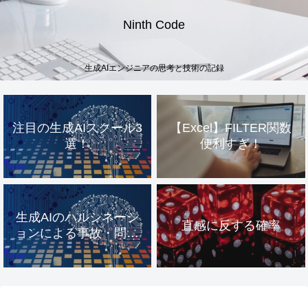
Ninth Code
生成AIエンジニアの思考と技術の記録
注目の生成AIスクール3
【Excel】FILTER関数
選！
便利すぎ！
生成AIのハルシネーシ
直感に反する確率
ョンによる事故・問題
事例