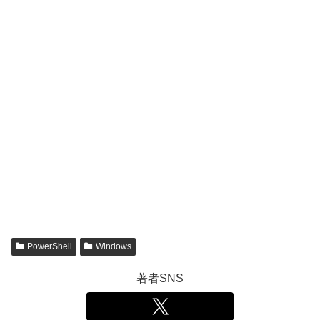
PowerShell
Windows
著者SNS