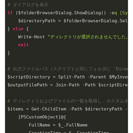
# ダイアログを表示
if
 ($folderBrowserDialog.ShowDialog() -e
q [Syst
    $directoryPath = $folderBrowserDialog.Selec
} 
else
 {

    Write-Host 
"ディレクトリが選択されませんでした。"
exit
}

# 出力ファイルパス（スクリプトと同じフォルダに 'Director
$scriptDirectory = Split-Path -Parent $MyInvoca
$outputFilePath = Join-Path -Path $scriptDirect
# ディレクトリおよびファイルの一覧を取得し、カスタムオ
$items = Get-ChildItem -Path $directoryPath -Re
    [PSCustomObject]@{

        FullName = $_.FullName
