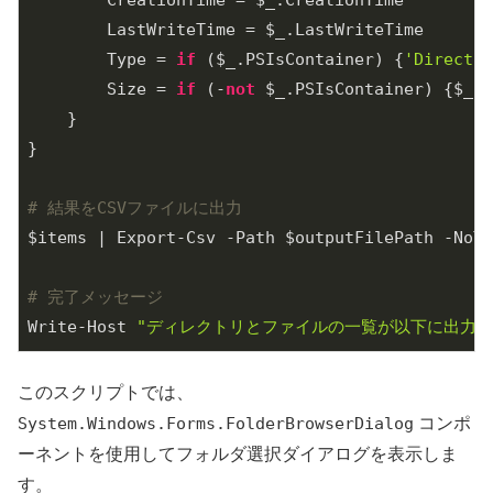
        CreationTime = $_.CreationTime

        LastWriteTime = $_.LastWriteTime

        Type = 
if
 ($_.PSIsContainer) {
'Director
        Size = 
if
 (-
not
 $_.PSIsContainer) {$_.L
    }

}

# 結果をCSVファイルに出力
$items | Export-Csv -Path $outputFilePath -NoTy
# 完了メッセージ
Write-Host 
"ディレクトリとファイルの一覧が以下に出力されました
このスクリプトでは、
System.Windows.Forms.FolderBrowserDialog
コンポ
ーネントを使用してフォルダ選択ダイアログを表示しま
す。