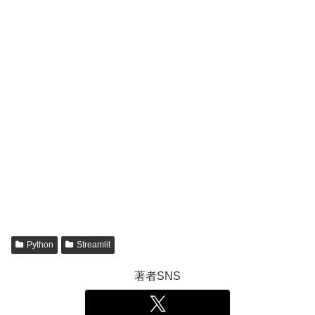
Python
Streamlit
著者SNS