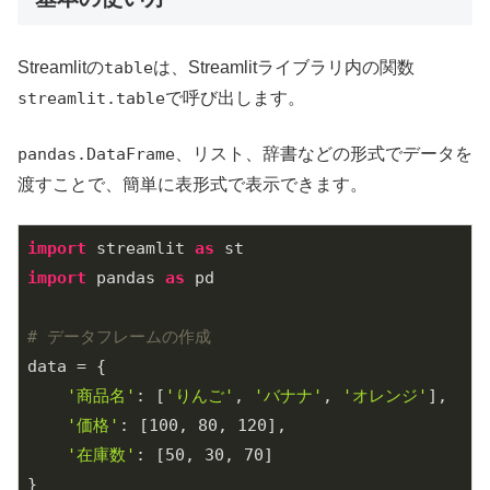
Streamlitの
table
は、Streamlitライブラリ内の関数
streamlit.table
で呼び出します。
pandas.DataFrame
、リスト、辞書などの形式でデータを
渡すことで、簡単に表形式で表示できます。
import
 streamlit 
as
import
 pandas 
as
 pd

# データフレームの作成
data = {

'商品名'
: [
'りんご'
, 
'バナナ'
, 
'オレンジ'
],

'価格'
: [
100
, 
80
, 
120
],

'在庫数'
: [
50
, 
30
, 
70
]

}
