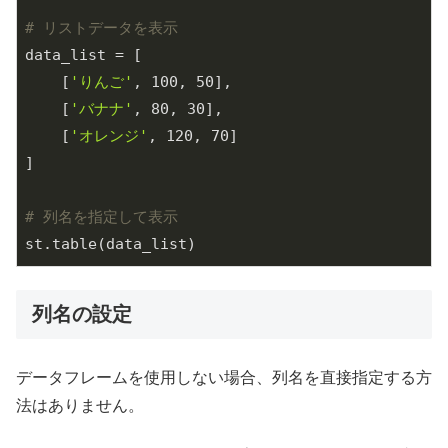
# リストデータを表示
data_list = [

    [
'りんご'
, 
100
, 
50
],

    [
'バナナ'
, 
80
, 
30
],

    [
'オレンジ'
, 
120
, 
70
]

]

# 列名を指定して表示
列名の設定
データフレームを使用しない場合、列名を直接指定する方
法はありません。