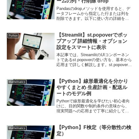
ームの列・行削除 drop
Pandasのdropメソッドを使用すると、デ
ータフレームから指定した行または列を
削除できます。以下に使い方の詳細を説
明します。行を削除する行を削除する場
合、axis=0を指定します（デフォル
ト）。構文df.drop(labels, axi...
【Streamlit】st.popoverでポッ
Python
プアップ 詳細情報・オプション
設定をスマートに表示
本記事では、StreamlitのUIコンポーネン
トであるst.popoverの使い方を、基本から
応用まで詳しく解説します。st.popoverと
は？st.popoverは、クリックで開閉できる
ポップアップ領域を作成するためのコン
ポーネントで...
【Python】線形最適化を分かり
Mathematics
やすくまとめ 生産計画・配送ル
ートのモデル例
Pythonで線形最適化を学びたい初心者向
けに、目的関数や制約条件の意味から、
現実問題への応用まで丁寧に紹介してい
ます。Pulpライブラリを使った生産計画
の最適化例をPythonコード付きで解説。
【Python】F検定（等分散性の検
Mathematics
定）