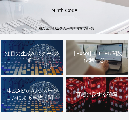
Ninth Code
生成AIエンジニアの思考と技術の記録
注目の生成AIスクール3
【Excel】FILTER関数
選！
便利すぎ！
生成AIのハルシネーシ
直感に反する確率
ョンによる事故・問題
事例