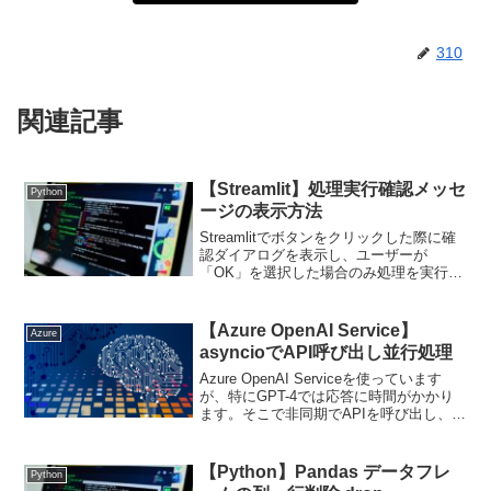
310
関連記事
【Streamlit】処理実行確認メッセ
Python
ージの表示方法
Streamlitでボタンをクリックした際に確
認ダイアログを表示し、ユーザーが
「OK」を選択した場合のみ処理を実行す
るコードをメモしておきます。Streamlit
自体には確認ダイアログを直接表示する
機能がないため、セッション（st.sess...
【Azure OpenAI Service】
Azure
asyncioでAPI呼び出し並行処理
Azure OpenAI Serviceを使っています
が、特にGPT-4では応答に時間がかかり
ます。そこで非同期でAPIを呼び出し、並
行でcompletionを実行することで、全体
の処理時間短縮を図りました。コード必
要なライブラリをインスト...
【Python】Pandas データフレ
Python