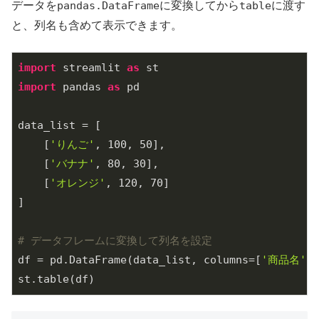
データを
pandas.DataFrame
に変換してから
table
に渡す
と、列名も含めて表示できます。
import
 streamlit 
as
import
 pandas 
as
 pd

data_list = [

    [
'りんご'
, 
100
, 
50
],

    [
'バナナ'
, 
80
, 
30
],

    [
'オレンジ'
, 
120
, 
70
]

]

# データフレームに変換して列名を設定
df = pd.DataFrame(data_list, columns=[
'商品名'
, 