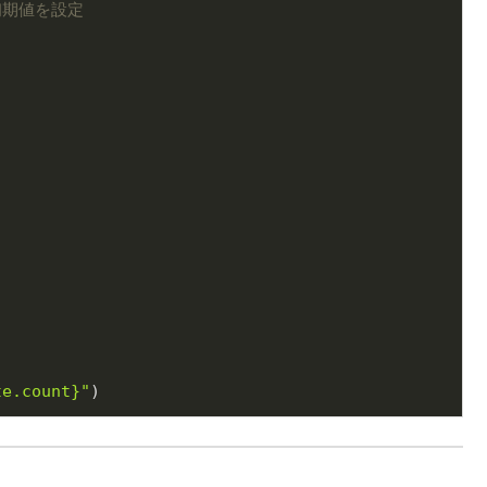
初期値を設定
te.count}
"