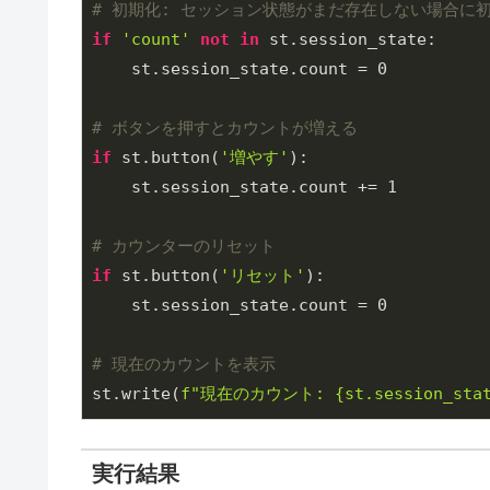
# 初期化: セッション状態がまだ存在しない場合に
if
'count'
not
in
 st.session_state:

    st.session_state.count = 
0
# ボタンを押すとカウントが増える
if
 st.button(
'増やす'
):

    st.session_state.count += 
1
# カウンターのリセット
if
 st.button(
'リセット'
):

    st.session_state.count = 
0
# 現在のカウントを表示
st.write(
f"現在のカウント: 
{st.session_sta
実行結果