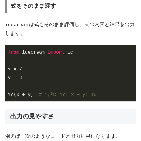
式をそのまま渡す
icecream
は式もそのまま評価し、式の内容と結果を出力
します。
from
 icecream 
import
 ic

x = 
7
y = 
3
ic(x + y)  
# 出力: ic| x + y: 10
出力の見やすさ
例えば、次のようなコードと出力結果になります。