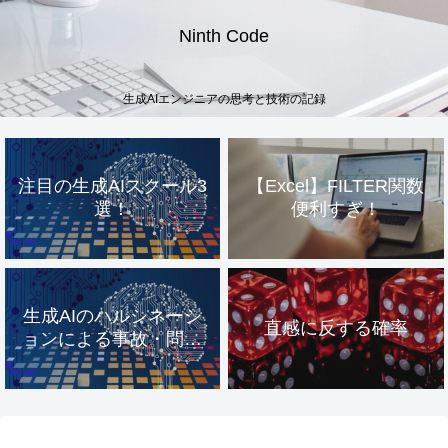
Ninth Code
生成AIエンジニアの思考と技術の記録
注目の生成AIスクール3
【Excel】FILTER関数
選！
便利すぎ！
生成AIのハルシネーシ
直感に反する確率
ョンによる事故・問題
事例