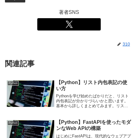
著者SNS
310
関連記事
【Python】リスト内包表記の使
Python
い方
Pythonを学び始めたばかりだと、リスト
内包表記が分かりづらいかと思います。
基本から詳しくまとめてみます。リスト
内包表記のメリットリスト内包表記を使
用するメリットはいくつかあります。1.
コードの簡潔性リスト内包表記を使うこ
【Python】FastAPIを使ったモダ
Python
とで、通常のf...
ンなWeb APIの構築
はじめにFastAPIは、現代的なウェブアプ