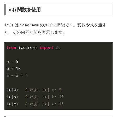
ic() 関数を使用
ic()
は
icecream
のメイン機能です。変数や式を渡す
と、その内容と値を表示します。
from
 icecream 
import
 ic

a = 
5
b = 
10
c = a + b

ic(a)   
# 出力: ic| a: 5
ic(b)   
# 出力: ic| b: 10
ic(c)   
# 出力: ic| c: 15