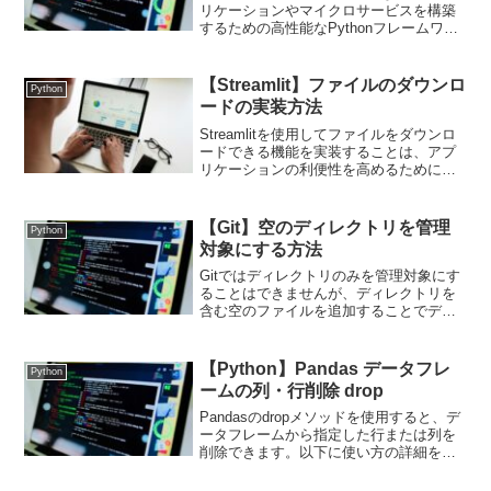
リケーションやマイクロサービスを構築
するための高性能なPythonフレームワー
クです。特に非同期処理をサポートして
おり、Python 3.6+ の型ヒントを利用す
ることで、開発者がより早く安全にア...
【Streamlit】ファイルのダウンロ
Python
ードの実装方法
Streamlitを使用してファイルをダウンロ
ードできる機能を実装することは、アプ
リケーションの利便性を高めるために役
立ちます。Streamlitでは、
download_buttonというウィジェットを使
用して簡単にファイルをダウンロード
【Git】空のディレクトリを管理
Python
で...
対象にする方法
Gitではディレクトリのみを管理対象にす
ることはできませんが、ディレクトリを
含む空のファイルを追加することでディ
レクトリをGitリポジトリに含めることが
できます。通常.gitkeep名称のファイルを
使用します。ディレクトリを作成mkdir ...
【Python】Pandas データフレ
Python
ームの列・行削除 drop
Pandasのdropメソッドを使用すると、デ
ータフレームから指定した行または列を
削除できます。以下に使い方の詳細を説
明します。行を削除する行を削除する場
合、axis=0を指定します（デフォル