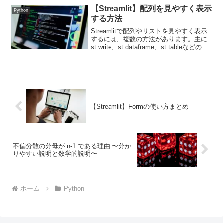
ト）。構文df.drop(labels, axi...
【Streamlit】配列を見やすく表示
Python
する方法
Streamlitで配列やリストを見やすく表示
するには、複数の方法があります。主に
st.write、st.dataframe、st.tableなどの関
数を利用します。これらの関数を使うこ
とで、データを整形してユーザーフレン
ドリーな形式で表示...
【Streamlit】Formの使い方まとめ
不偏分散の分母が n-1 である理由 〜分か
りやすい説明と数学的説明〜
ホーム
Python