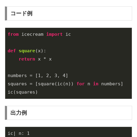
コード例
from
 icecream 
import
 ic

def
square
(x)
:
return
 x * x

numbers = [
1
, 
2
, 
3
, 
4
]

squares = [square(ic(n)) 
for
 n 
in
 numbers]

出力例
ic| n: 1
