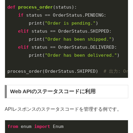
def
process_order
(status)
:
if
 status == OrderStatus.PENDING:

        print(
"Order is pending."
)

elif
 status == OrderStatus.SHIPPED:

        print(
"Order has been shipped."
)

elif
 status == OrderStatus.DELIVERED:

        print(
"Order has been delivered."
)

process_order(OrderStatus.SHIPPED)  
# 出力: Orde
Web APIのステータスコードに利用
APIレスポンスのステータスコードを管理する例です。
from
 enum 
import
 Enum
