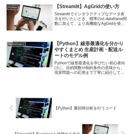
の前処理として使用することが多いで
す。melt関数の基本的な使い方から、応
【Streamlit】AgGridの使い方
Python
用例までを詳し...
Streamlitでインタラクティブなデータ表
示を行いたいとき、標準のst.dataframe関
数に加えて、より高機能なAgGridを使用
すると便利です。AgGridを使用すること
で、ソート、フィルタリング、編集など
の高度なデータ操作が可能...
【Python】線形最適化を分かり
Mathematics
やすくまとめ 生産計画・配送ル
ートのモデル例
Pythonで線形最適化を学びたい初心者向
けに、目的関数や制約条件の意味から、
現実問題への応用まで丁寧に紹介してい
ます。Pulpライブラリを使った生産計画
の最適化例をPythonコード付きで解説。
【Python】重回帰分析を行うコード