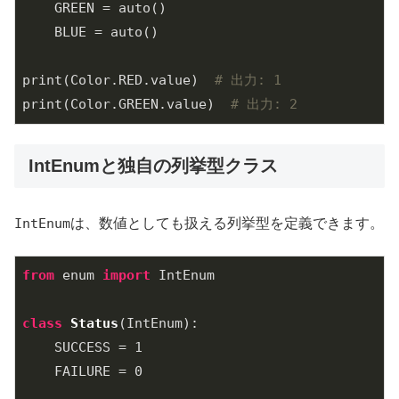
    GREEN = auto()

    BLUE = auto()

print(Color.RED.value)  
# 出力: 1
print(Color.GREEN.value)  
# 出力: 2
IntEnumと独自の列挙型クラス
IntEnum
は、数値としても扱える列挙型を定義できます。
from
 enum 
import
 IntEnum

class
Status
(IntEnum)
:
    SUCCESS = 
1
    FAILURE = 
0