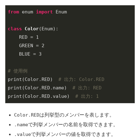
from
 enum 
import
 Enum

class
Color
(Enum)
:
    RED = 
1
    GREEN = 
2
    BLUE = 
3
# 使用例
print(Color.RED)  
# 出力: Color.RED
print(Color.RED.name)  
# 出力: RED
print(Color.RED.value)  
# 出力: 1
Color.RED
は列挙型のメンバーを表します。
.name
で列挙メンバーの名前を取得できます。
.value
で列挙メンバーの値を取得できます。