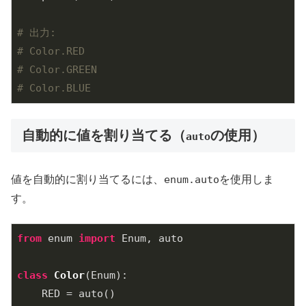
# 出力:
# Color.RED
# Color.GREEN
# Color.BLUE
自動的に値を割り当てる（
の使用）
auto
値を自動的に割り当てるには、
enum.auto
を使用しま
す。
from
 enum 
import
 Enum, auto

class
Color
(Enum)
:
    RED = auto()
