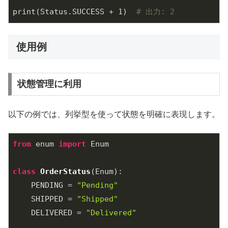
print(Status.SUCCESS + 
1
)  
# 出力: 2
使用例
状態管理に利用
以下の例では、列挙型を使って状態を明確に表現します。
from
 enum 
import
 Enum

class
OrderStatus
(Enum)
:
    PENDING = 
"Pending"
    SHIPPED = 
"Shipped"
    DELIVERED = 
"Delivered"