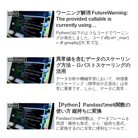
がよく分からない」「結局、何をし...
ワーニング解消 FutureWarning:
Python
The provided callable
is
currently using
SeriesGroupBy.max.
Pythonの以下のようなコードでワーニン
グが発生しました。コードdf[col+'_max']
= df.groupby(['A','B','C'])
[col].transform(max)ワーニング
FutureWarning: The p...
異常値を含むデータのスケーリン
Mathematics
グ方法 – ロバストスケーリングの
活用
データ分析や機械学習において、特徴量
のスケーリング（標準化や正規化）は非
常に重要です。しかし、データに異常値
（外れ値）が含まれている場合、一般的
な標準化や正規化手法では適切にスケー
リングできないことがあります。そこ
【Python】Pandasのmelt関数の
Python
で、異常値の影響を抑えなが...
使い方 縦持ちに変換
Pandasのmelt関数は、データフレームを
所謂「横持ち形式」から「縦持ち形式」
に変換するのに非常に便利なツールで
す。データを可視化する際や、統計分析