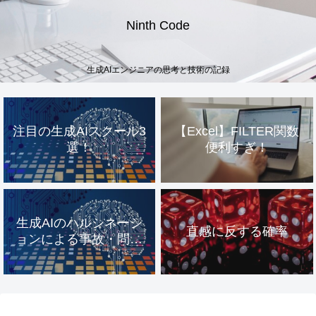
Ninth Code
生成AIエンジニアの思考と技術の記録
注目の生成AIスクール3
【Excel】FILTER関数
選！
便利すぎ！
生成AIのハルシネーシ
直感に反する確率
ョンによる事故・問題
事例