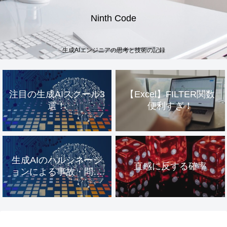
Ninth Code
生成AIエンジニアの思考と技術の記録
注目の生成AIスクール3
【Excel】FILTER関数
選！
便利すぎ！
生成AIのハルシネーシ
直感に反する確率
ョンによる事故・問題
事例