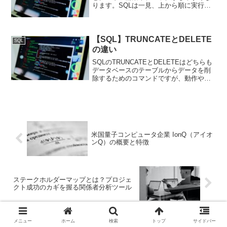
ります。SQLは一見、上から順に実行さ
れているように見えますが、実際の実行
順序は異なります。以下、SQLクエリの
典型的な実行順序とそれぞれの段階につ
いて詳しく解説しま...
【SQL】TRUNCATEとDELETE
SQL
の違い
SQLのTRUNCATEとDELETEはどちらも
データベースのテーブルからデータを削
除するためのコマンドですが、動作や用
途に違いがあります。以下では、それぞ
れの特徴や違いについて詳しく説明しま
す。なお、一般的な内容にまとめており
ますので、各...
米国量子コンピュータ企業 IonQ（アイオ
ンQ）の概要と特徴
ステークホルダーマップとは？プロジェ
クト成功のカギを握る関係者分析ツール
メニュー
ホーム
検索
トップ
サイドバー
ホーム
AWS