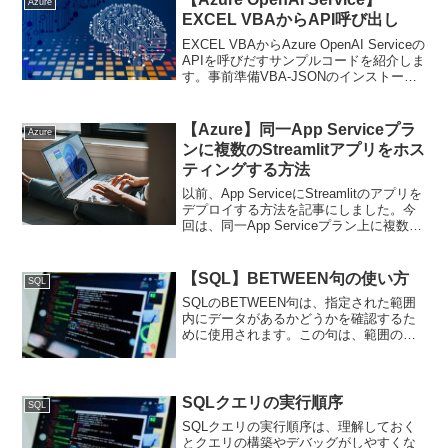
Azure
タ整合性の問題、メン...
EXCEL VBAからAPI呼び出し
EXCEL VBAからAzure OpenAI Serviceの
APIを呼びだすサンプルコードを紹介しま
す。事前準備VBA-JSONのインストール
VBAでJSONを解析する、VBA-JSONと
いうライブラリを使用します。以下の手
順でインポー...
【Azure】同一App Serviceプラ
Azure
ンに複数のStreamlitアプリをホス
ティングする方法
以前、App ServiceにStreamlitのアプリを
デプロイする方法を記事にしました。今
回は、同一App Serviceプラン上に複数の
Streamlitアプリをデプロイする方法をメ
モしておきます。Azure App Serviceの...
【SQL】BETWEEN句の使い方
SQL
SQLのBETWEEN句は、指定された範囲
内にデータがあるかどうかを確認するた
めに使用されます。この句は、範囲の開
始値と終了値を指定し、その間にある値
を検索します。具体的な数値、日付、文
字列など、さまざまなデータ型で使用可
能です。BETWE...
SQLクエリの実行順序
SQL
SQLクエリの実行順序は、理解しておく
とクエリの構築やデバッグがしやすくな