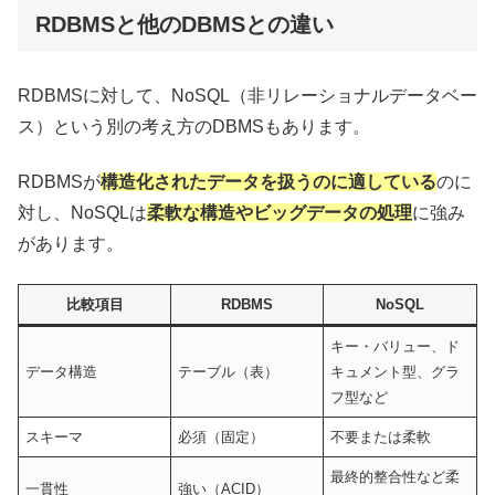
RDBMSと他のDBMSとの違い
RDBMSに対して、NoSQL（非リレーショナルデータベー
ス）という別の考え方のDBMSもあります。
RDBMSが
構造化されたデータを扱うのに適している
のに
対し、NoSQLは
柔軟な構造やビッグデータの処理
に強み
があります。
比較項目
RDBMS
NoSQL
キー・バリュー、ド
データ構造
テーブル（表）
キュメント型、グラ
フ型など
スキーマ
必須（固定）
不要または柔軟
最終的整合性など柔
一貫性
強い（ACID）