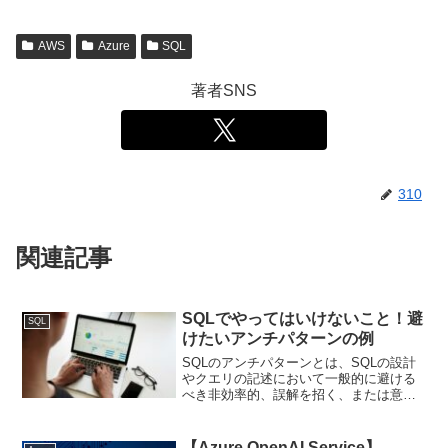
AWS
Azure
SQL
著者SNS
310
関連記事
SQLでやってはいけないこと！避
SQL
けたいアンチパターンの例
SQLのアンチパターンとは、SQLの設計
やクエリの記述において一般的に避ける
べき非効率的、誤解を招く、または意図
しない動作を引き起こす可能性のある手
法や設計のことです。これらのアンチパ
ターンは、パフォーマンスの低下、デー
【Azure OpenAI Service】