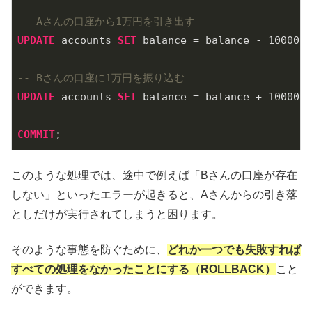
-- Aさんの口座から1万円を引き出す
UPDATE
 accounts 
SET
 balance = balance - 
10000
W
-- Bさんの口座に1万円を振り込む
UPDATE
 accounts 
SET
 balance = balance + 
10000
W
COMMIT
このような処理では、途中で例えば「Bさんの口座が存在
しない」といったエラーが起きると、Aさんからの引き落
としだけが実行されてしまうと困ります。
そのような事態を防ぐために、
どれか一つでも失敗すれば
すべての処理をなかったことにする（ROLLBACK）
こと
ができます。