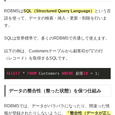
RDBMSは
SQL（Structured Query Language）
という言
語を使って、データの検索・挿入・更新・削除を行いま
す。
SQLは世界標準で、多くのRDBMSで共通して使えます。
以下の例は、Customersテーブルから顧客IDが”1″の行
（レコード）を取得するSQLです。
SELECT
 * 
FROM
 Customers 
WHERE
 顧客
ID
 = 
1
;
データの整合性（整った状態）を保つ仕組み
RDBMSでは、データがバラバラになったり、間違った情
報が登録されたりしないように、
「整合性（データが正し