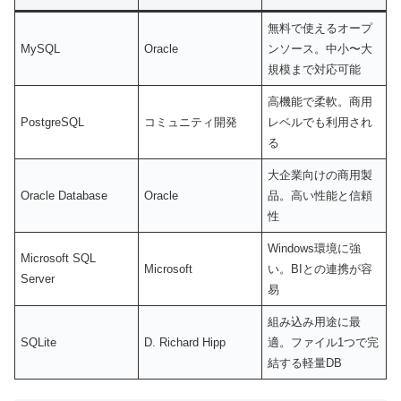
無料で使えるオープ
MySQL
Oracle
ンソース。中小〜大
規模まで対応可能
高機能で柔軟。商用
PostgreSQL
コミュニティ開発
レベルでも利用され
る
大企業向けの商用製
Oracle Database
Oracle
品。高い性能と信頼
性
Windows環境に強
Microsoft SQL
Microsoft
い。BIとの連携が容
Server
易
組み込み用途に最
SQLite
D. Richard Hipp
適。ファイル1つで完
結する軽量DB