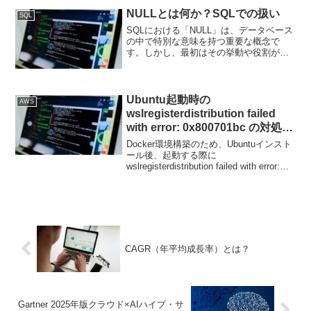
OVER ( [PARTITION BY <列名>] [...
NULLとは何か？SQLでの扱い
SQL
SQLにおける「NULL」は、データベース
の中で特別な意味を持つ重要な概念で
す。しかし、最初はその挙動や役割が少
し分かりにくく、混乱しがちです。NULL
の扱い方を間違えるとバグにつながり、
システム障害にまで発展する恐れもあり
ます。NULLが...
Ubuntu起動時の
AWS
wslregisterdistribution failed
with error: 0x800701bc の対処方
法
Docker環境構築のため、Ubuntuインスト
ール後、起動する際に
wslregisterdistribution failed with error:
0x800701bc が発生しました。対処方法
は、 にアクセスし、x64 マシン用 W...
CAGR（年平均成長率）とは？
Gartner 2025年版クラウド×AIハイプ・サ