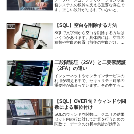
データベースは、アプリケーションや業
務システムの根幹を支える重要な存在で
す。正しい設計がなされていないと、後
からの拡張性や保守性に大きな影響を及
ぼします。本記事では、データベース設
計の手順を、実務でよく使われる考え方
【SQL】空白を削除する方法
SQL
とともにまとめます。要件...
SQLで文字列から空白を削除する方法は
いくつかあります。具体的には、空白の
種類や空白の位置（前後の空白だけ、す
べての空白など）に応じて方法を選択し
ます。前後の空白を削除するSQLでは、
TRIM関数を使用すると、文字列の先頭と
末尾の空白を削除...
二段階認証（2SV）と二要素認証
AWS
（2FA）の違い
インターネットやオンラインサービスの
利用が増える中で、セキュリティ対策の
重要性が高まっています。その中でも
「二段階認証（2-step verification）」と
「二要素認証（2-factor
authentication）」は、アカウン...
【SQL】OVER句？ウィンドウ関
SQL
数による順位付け
SQLのウィンドウ関数は、クエリの結果
セット内の行に対して計算を行うための
関数で、データの分析や集計が効率的に
行えます。ウィンドウ関数は、以下の形
式で使用されます。<ウィンドウ関数>