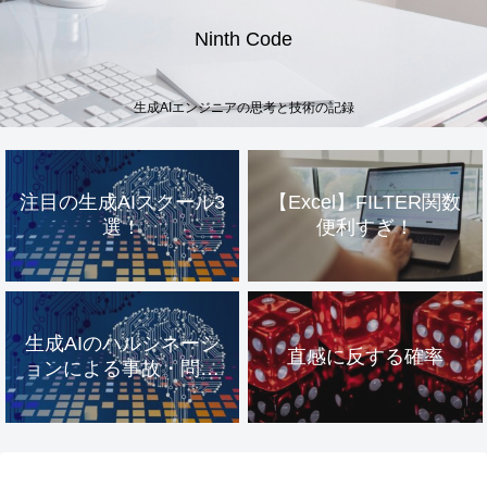
Ninth Code
生成AIエンジニアの思考と技術の記録
注目の生成AIスクール3
【Excel】FILTER関数
選！
便利すぎ！
生成AIのハルシネーシ
直感に反する確率
ョンによる事故・問題
事例