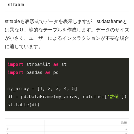
st.table
st.tableも表形式でデータを表示しますが、st.dataframeと
は異なり、静的なテーブルを作成します。データのサイズ
が小さく、ユーザーによるインタラクションが不要な場合
に適しています。
import
 streamlit 
as
import
 pandas 
as
 pd

my_array = [
1
, 
2
, 
3
, 
4
, 
5
]

df = pd.DataFrame(my_array, columns=[
'数値'
])
