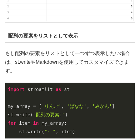
配列の要素をリストとして表示
もし配列の要素をリストとして一つずつ表示したい場合
は、st.writeやMarkdownを使用してカスタマイズできま
す。
import
 streamlit 
as
 st

my_array = [
'りんご'
, 
'ばなな'
, 
'みかん'
]

st.write(
"配列の要素:"
for
 item 
in
 my_array:

    st.write(
"- "