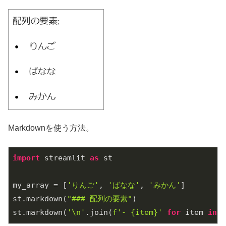
Markdownを使う方法。
import
 streamlit 
as
 st

my_array = [
'りんご'
, 
'ばなな'
, 
'みかん'
]

st.markdown(
"### 配列の要素"
)

st.markdown(
'\n'
.join(
f'- 
{item}
'
for
 item 
in