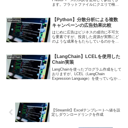
ます。フラットファイルにクエリで検索
をかけられます。私も業務でAthenaを使
用していますが、PythonからAthenaへ
SQLを発行したいケースは多々...
【Python】分散分析による複数
Marketing
キャンペーンの広告効果比較
はじめに広告はビジネスの成功に不可欠
な要素ですが、投資した資源が実際にど
のような成果をもたらしているのかを理
解することは重要です。デジタル時代に
おいては、広告の効果を正確に測定し、
それをマーケティング戦略に反映させる
【LangChain】LCELを使用した
LangChain
ことが、企業の競争力を高...
Chain実装
LangChainを使ったプログラム作成をして
おりますが、LCEL（LangChain
Expression Language）を使っていなかっ
たため、試しに実装してみました。from
langchain.chat_models impor...
【Streamlit】Excelテンプレートへ値を設
定しダウンロードリンクを作成