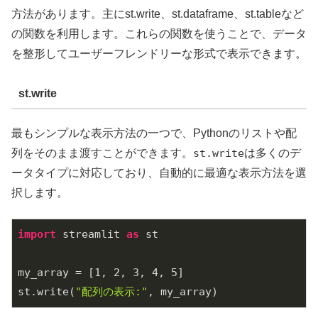
方法があります。主にst.write、st.dataframe、st.tableなど
の関数を利用します。これらの関数を使うことで、データ
を整形してユーザーフレンドリーな形式で表示できます。
st.write
最もシンプルな表示方法の一つで、Pythonのリストや配
列をそのまま渡すことができます。
st.write
は多くのデ
ータタイプに対応しており、自動的に最適な表示方法を選
択します。
import
 streamlit 
as
 st

my_array = [
1
, 
2
, 
3
, 
4
, 
5
]

st.write(
"配列の表示:"