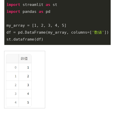
import
 streamlit 
as
import
 pandas 
as
 pd

my_array = [
1
, 
2
, 
3
, 
4
, 
5
]

df = pd.DataFrame(my_array, columns=[
'数値'
])
