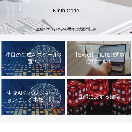
Ninth Code
生成AIエンジニアの思考と技術の記録
注目の生成AIスクール3
【Excel】FILTER関数
選！
便利すぎ！
生成AIのハルシネーシ
直感に反する確率
ョンによる事故・問題
事例