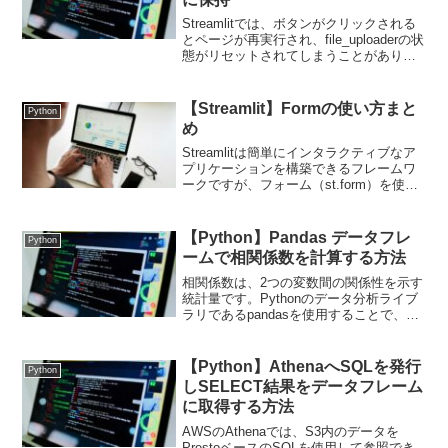
Streamlitでは、ボタンがクリックされる
とページが再実行され、file_uploaderの状
態がリセットされてしまうことがありま
す。再実行時にも情報を保持する仕組み
として、session_stateが提供されていま
す。アップロードされ...
【Streamlit】Formの使い方まと
Python
め
Streamlitは簡単にインタラクティブなア
プリケーションを構築できるフレームワ
ークですが、フォーム（st.form）を使用
することで、一度に複数の入力を送信す
るようなシナリオに対応できます。この
機能は、効率的でユーザー体験の向上に
【Python】Pandas データフレ
Python
役立ち...
ームで相関係数を計算する方法
相関係数は、2つの変数間の関係性を示す
統計量です。Pythonのデータ分析ライブ
ラリであるpandasを使用することで、簡
単に計算することができます。pandasを
使った相関係数の計算方法をまとめま
す。相関係数とは？相関係数は、2つの変
【Python】AthenaへSQLを発行
Python
数間...
しSELECT結果をデータフレーム
に取得する方法
AWSのAthenaでは、S3内のデータを
PrestoベースのSQLを使用して参照でき