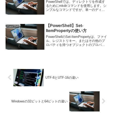
PowerShellでは、ディレクトリを作成す
るためにmkdirコマンドを使用します。シ
ンプルなコマンドですが、単一のディレ
クトリだけでなく、階層構造を持つディ
レクトリを一括で作成することもできま
す。mkdirコマンドの基本的な使い方を簡
【PowerShell】Set-
単...
PowerShell
ItemPropertyの使い方
PowerShellのSet-ItemPropertyは、ファイ
ル、レジストリキー、またはその他のプ
ロパティを持つオブジェクトのプロパテ
ィを変更するためのコマンドレットで
す。主にレジストリの値変更やファイル
属性の変更に使用されます。基本的な...
UTF-8とUTF-16の違い
Windowsの32ビットと64ビットの違い