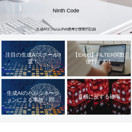
Ninth Code
生成AIエンジニアの思考と技術の記録
注目の生成AIスクール3
【Excel】FILTER関数
選！
便利すぎ！
生成AIのハルシネーシ
直感に反する確率
ョンによる事故・問題
事例