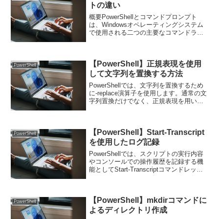
トの違い
概要PowerShellとコマンドプロンプト
は、Windowsオペレーティングシステム
で使用される二つの主要なコマンドライ
ンインターフェースです。それぞれ独自
の特徴と用途があります。歴史と背景コ
マンドプロンプト (Command Promp...
【PowerShell】正規表現を使用
PowerShell
して文字列を置換する方法
PowerShellでは、文字列を置換するため
に-replace演算子を使用します。通常の文
字列置換だけでなく、正規表現を用いて
柔軟にパターンを指定し、部分文字列を
置換することができます。-replace演算子
の基本基本構文$string ...
【PowerShell】Start-Transcript
PowerShell
を使用したログ記録
PowerShellでは、スクリプトの実行内容
やコンソールでの操作履歴を記録する機
能としてStart-Transcriptコマンドレット
が提供されています。この機能を使用す
ることで、実行結果やエラーを含む全て
の出力をテキストファイルに保存す...
【PowerShell】mkdirコマンドに
PowerShell
よるディレクトリ作成