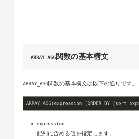
関数の基本構文
ARRAY_AGG
関数の基本構文は以下の通りです。
ARRAY_AGG
ARRAY_AGG(expression [ORDER BY [sort_exp
expression
配列に含める値を指定します。