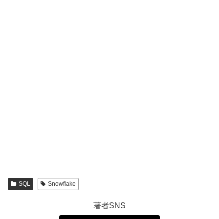
SQL
Snowflake
著者SNS