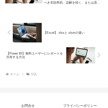
べき非効率的、誤解を招く、または意図
しない動作を引き起こす可能性のある手
法や設計のことです。これらのアンチパ
ターンは、パフォーマンスの低下、デー
タ整合性の問題、メン...
【Excel】.xlsxと.xlsmの違い
【Power BI】無料ユーザーにレポートを
共有する方法
ホーム
SQL
お問合せ
プライバシーポリシー