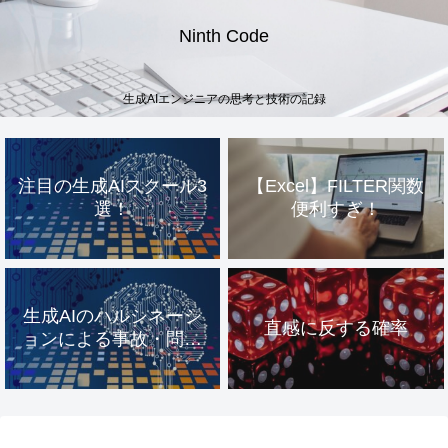
Ninth Code
生成AIエンジニアの思考と技術の記録
注目の生成AIスクール3
【Excel】FILTER関数
選！
便利すぎ！
生成AIのハルシネーシ
直感に反する確率
ョンによる事故・問題
事例