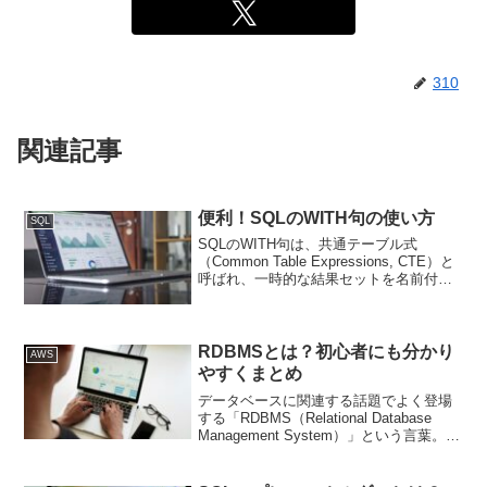
310
関連記事
便利！SQLのWITH句の使い方
SQL
SQLのWITH句は、共通テーブル式
（Common Table Expressions, CTE）と
呼ばれ、一時的な結果セットを名前付き
で定義するための構文です。途中の集計
結果を一時テーブルに入れておくような
イメージです。CTEは、クエリの...
RDBMSとは？初心者にも分かり
AWS
やすくまとめ
データベースに関連する話題でよく登場
する「RDBMS（Relational Database
Management System）」という言葉。こ
れは、現代の多くの業務システムやWeb
サービスの基盤となっている重要な技術