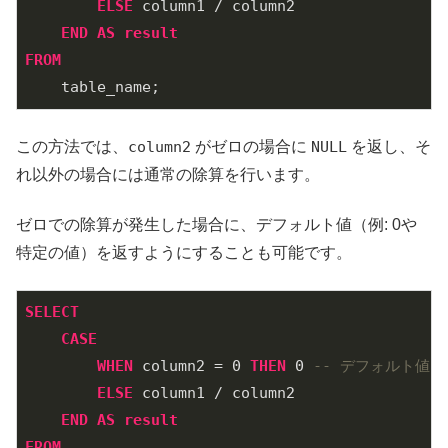
ELSE
 column1 / column2

END
AS
result
FROM
この方法では、
column2
がゼロの場合に
NULL
を返し、そ
れ以外の場合には通常の除算を行います。
ゼロでの除算が発生した場合に、デフォルト値（例: 0や
特定の値）を返すようにすることも可能です。
SELECT
CASE
WHEN
 column2 = 
0
THEN
0
-- デフォルト値
ELSE
 column1 / column2

END
AS
result
FROM