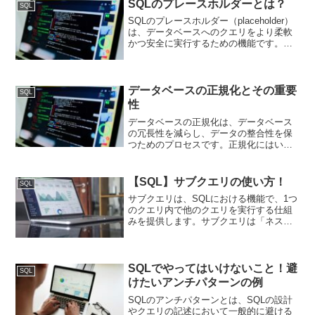
です。RDBMSの意...
SQLのプレースホルダーとは？
SQL
SQLのプレースホルダー（placeholder）
は、データベースへのクエリをより柔軟
かつ安全に実行するための機能です。動
的に変化する値を埋め込む部分として利
用され、クエリにおけるパフォーマンス
とセキュリティの両方を向上させる役割
を果たしま...
データベースの正規化とその重要
SQL
性
データベースの正規化は、データベース
の冗長性を減らし、データの整合性を保
つためのプロセスです。正規化にはいく
つかの段階（正規形）がありますが、そ
れぞれの段階で特定のルールに従ってテ
ーブル構造を設計します。以下に、主な
【SQL】サブクエリの使い方！
SQL
正規形とそのSQLを使っ...
サブクエリは、SQLにおける機能で、1つ
のクエリ内で他のクエリを実行する仕組
みを提供します。サブクエリは「ネスト
されたクエリ」とも呼ばれ、主にデータ
の一部を他のクエリの結果に基づいて取
得したい場合に使用されます。サブクエ
リは、SELECT、...
SQLでやってはいけないこと！避
SQL
けたいアンチパターンの例
SQLのアンチパターンとは、SQLの設計
やクエリの記述において一般的に避ける