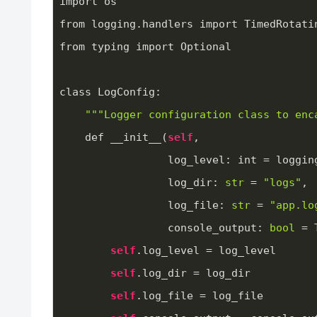
import os
from logging.handlers import TimedRotati
from typing import Optional
class LogConfig:
""
"Logger configuration class to enc
    def __init__(
self
, 
                 log_level: int = l
                 log_dir: 
str
 = 
"logs"
, 
                 log_file: 
str
 = 
"app.lo
                 console_output: 
bool
 = 
self
.log_level = log_level
self
.log_dir = log_dir
self
.log_file = log_file