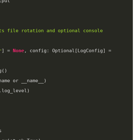
tput
ts file rotation and optional console 
r
] = 
None
, config: Optional[LogConfig] = 
g()
name or __name__)
.log_level)
s