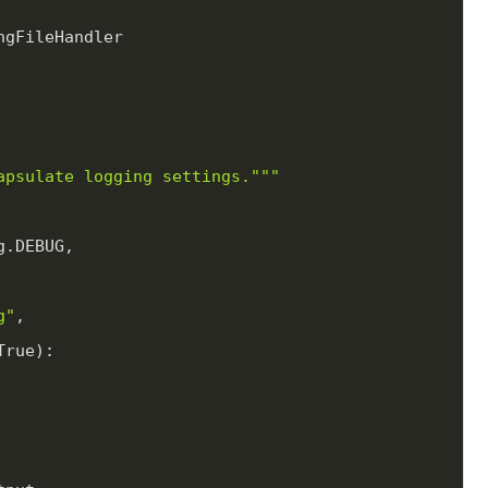
ngFileHandler
apsulate logging settings."
""
ogging.DEBUG, 
g"
, 
True):