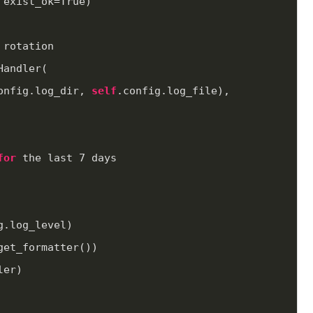
 exist_ok=True)
ed rotation
leHandler(
onfig.log_dir, 
self
.config.log_file),
for
 the last 
7
 days
g.log_level)
get_formatter())
ler)