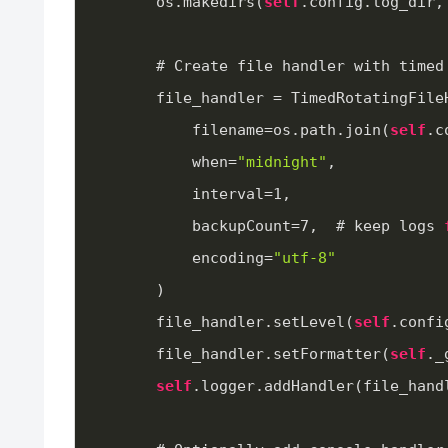
        os.makedirs(
self
.config.log_dir,
        # Create file handler with tim
        file_handler = TimedRotatingFi
            filename=os.path.join(
self
.c
            when=
"midnight"
,
            interval=
1
,
            backupCount=
7
,  # keep logs 
            encoding=
"utf-8"
        )
        file_handler.setLevel(
self
.confi
        file_handler.setFormatter(
self
._
self
.logger.addHandler(file_hand