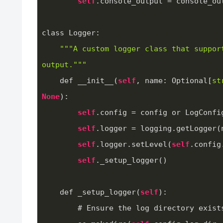
self
.console_output = console_ou
class Logger:
""
"A custom logger class that suppor
output."
""
    def __init__(
self
, name: Optional[
st
None
):
self
.config = config or LogConfi
self
.logger = logging.getLogger(
self
.logger.setLevel(
self
.config
self
._setup_logger()
    def _setup_logger(
self
):
        # Ensure the log directory exist