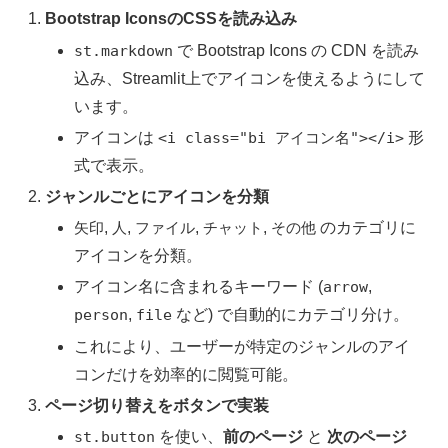
Bootstrap IconsのCSSを読み込み
st.markdown
で Bootstrap Icons の CDN を読み
込み、Streamlit上でアイコンを使えるようにして
います。
アイコンは
<i class="bi アイコン名"></i>
形
式で表示。
ジャンルごとにアイコンを分類
矢印
,
人
,
ファイル
,
チャット
,
その他
のカテゴリに
アイコンを分類。
アイコン名に含まれるキーワード (
arrow
,
person
,
file
など) で自動的にカテゴリ分け。
これにより、ユーザーが特定のジャンルのアイ
コンだけを効率的に閲覧可能。
ページ切り替えをボタンで実装
st.button
を使い、
前のページ
と
次のページ