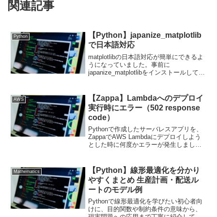
関連記事
【Python】japanize_matplotlib
Python
で日本語対応
matplotlibの日本語対応が簡単にできるよ
うになっていました。事前に
japanize_matplotlibをインストールしてお
き、以下の例の2行目のようにコードに記
載すればOKでした。import
matplotlib.pyplot ...
【Zappa】Lambdaへのデプロイ
AWS
実行時にエラー（502 response
code）
Pythonで作成したサーバレスアプリを、
ZappaでAWS Lambdaにデプロイしよう
とした時に何度かエラーが発生しまし
た。こちらの記事にした『Python サーバ
レスアプリ開発入門』の実装を行ってい
たときに遭遇しました。zappa d...
【Python】線形最適化を分かり
Mathematics
やすくまとめ 生産計画・配送ル
ートのモデル例
Pythonで線形最適化を学びたい初心者向
けに、目的関数や制約条件の意味から、
現実問題への応用まで丁寧に紹介してい