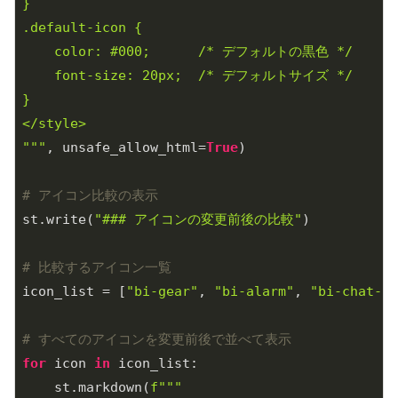
}

.default-icon {

    color: #000;      /* デフォルトの黒色 */

    font-size: 20px;  /* デフォルトサイズ */

}

</style>

"""
, unsafe_allow_html=
True
)

# アイコン比較の表示
st.write(
"### アイコンの変更前後の比較"
)

# 比較するアイコン一覧
icon_list = [
"bi-gear"
, 
"bi-alarm"
, 
"bi-chat-sq
# すべてのアイコンを変更前後で並べて表示
for
 icon 
in
 icon_list:

    st.markdown(
f"""
