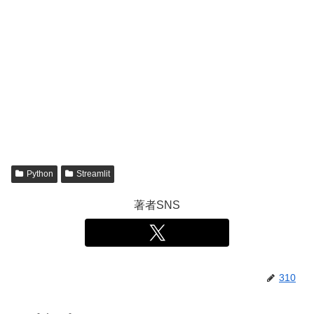
Python
Streamlit
著者SNS
310