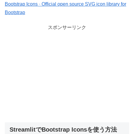
Bootstrap Icons · Official open
source
SVG icon library for
Bootstrap
スポンサーリンク
StreamlitでBootstrap Iconsを使う方法