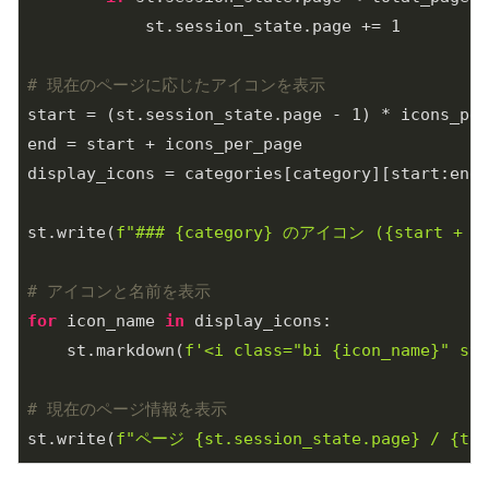
            st.session_state.page += 
1
# 現在のページに応じたアイコンを表示
start = (st.session_state.page - 
1
) * icons_per
end = start + icons_per_page

display_icons = categories[category][start:end]

st.write(
f"### 
{category}
 のアイコン (
{start + 
1
# アイコンと名前を表示
for
 icon_name 
in
 display_icons:

    st.markdown(
f'<i class="bi 
{icon_name}
" sty
# 現在のページ情報を表示
st.write(
f"ページ 
{st.session_state.page}
 / 
{tot