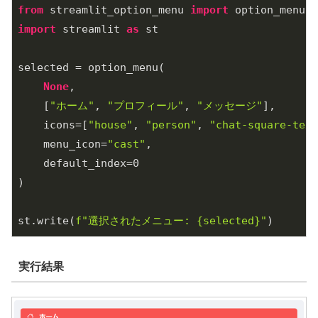
from
 streamlit_option_menu 
import
import
 streamlit 
as
 st

selected = option_menu(

None
,

    [
"ホーム"
, 
"プロフィール"
, 
"メッセージ"
],

    icons=[
"house"
, 
"person"
, 
"chat-square-text
    menu_icon=
"cast"
,

    default_index=
0
)

st.write(
f"選択されたメニュー: 
{selected}
"
実行結果