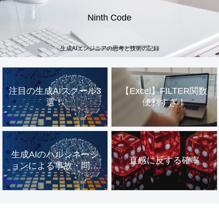
Ninth Code
生成AIエンジニアの思考と技術の記録
注目の生成AIスクール3
【Excel】FILTER関数
選！
便利すぎ！
生成AIのハルシネーシ
直感に反する確率
ョンによる事故・問題
事例