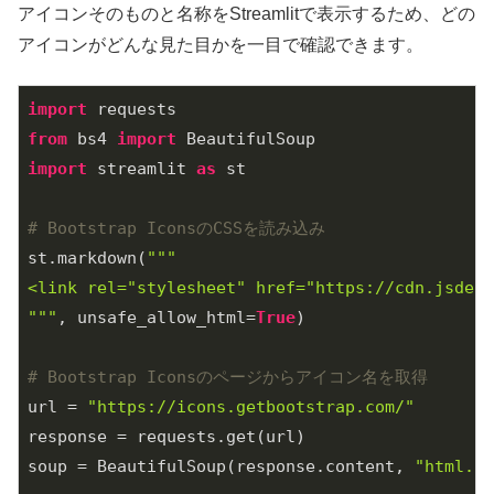
アイコンそのものと名称をStreamlitで表示するため、どの
アイコンがどんな見た目かを一目で確認できます。
import
from
 bs4 
import
import
 streamlit 
as
 st

# Bootstrap IconsのCSSを読み込み
st.markdown(
"""

<link rel="stylesheet" href="https://cdn.jsdeli
"""
, unsafe_allow_html=
True
)

# Bootstrap Iconsのページからアイコン名を取得
url = 
"https://icons.getbootstrap.com/"
response = requests.get(url)

soup = BeautifulSoup(response.content, 
"html.pa