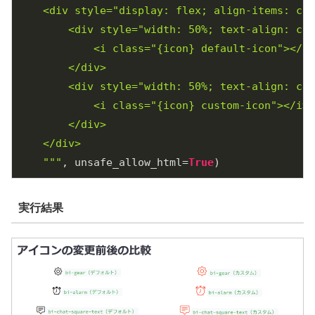
    <div style="display: flex; align-items: cen
        <div style="width: 50%; text-align: cen
            <i class="
{icon}
 default-icon"></i>
        </div>

        <div style="width: 50%; text-align: cen
            <i class="
{icon}
 custom-icon"></i> 
        </div>

    </div>

    """
, unsafe_allow_html=
True
実行結果