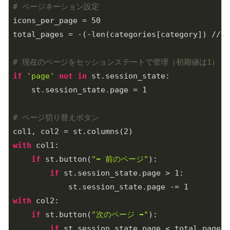
# ページネーション設定
icons_per_page = 
50
total_pages = -(-len(categories[category]) // i
# 現在のページをセッションステートで管理（初期値は1）
if
'page'
not
in
 st.session_state:

    st.session_state.page = 
1
# ページ切り替えボタン
col1, col2 = st.columns(
2
with
 col1:

if
 st.button(
"⬅️ 前のページ"
):

if
 st.session_state.page > 
1
:

            st.session_state.page -= 
1
with
 col2:

if
 st.button(
"次のページ ➡️"
):

if
 st.session_state.page < total_pages:
