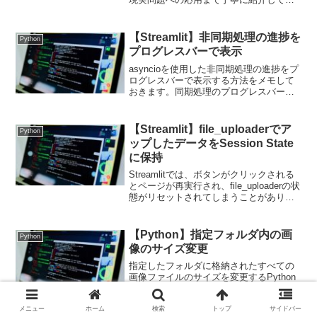
ます。Pulpライブラリを使った生産計画
の最適化例をPythonコード付きで解説。
【Streamlit】非同期処理の進捗を
Python
プログレスバーで表示
asyncioを使用した非同期処理の進捗をプ
ログレスバーで表示する方法をメモして
おきます。同期処理のプログレスバー表
示同期処理で、進捗状況を段階的に表示
するコードの簡単なサンプルです。
import streamlit as stimport...
【Streamlit】file_uploaderでア
Python
ップしたデータをSession State
に保持
Streamlitでは、ボタンがクリックされる
とページが再実行され、file_uploaderの状
態がリセットされてしまうことがありま
す。再実行時にも情報を保持する仕組み
として、session_stateが提供されていま
す。アップロードされ...
【Python】指定フォルダ内の画
Python
像のサイズ変更
指定したフォルダに格納されたすべての
画像ファイルのサイズを変更するPython
スクリプトを記載します。以下の3パター
ンのサイズ指定に対応できるようにして
メニュー
ホーム
検索
トップ
サイドバー
あります。縦と横のサイズを指定する。