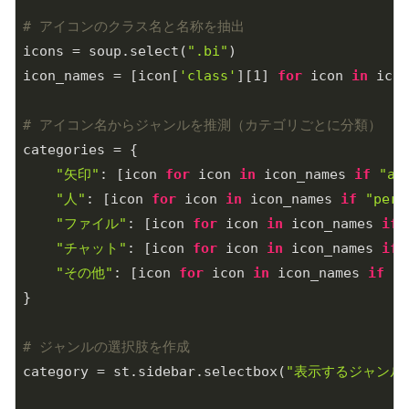
# アイコンのクラス名と名称を抽出
icons = soup.select(
".bi"
)

icon_names = [icon[
'class'
][
1
] 
for
 icon 
in
 icon
# アイコン名からジャンルを推測（カテゴリごとに分類）
categories = {

"矢印"
: [icon 
for
 icon 
in
 icon_names 
if
"ar
"人"
: [icon 
for
 icon 
in
 icon_names 
if
"pers
"ファイル"
: [icon 
for
 icon 
in
 icon_names 
if
"チャット"
: [icon 
for
 icon 
in
 icon_names 
if
"その他"
: [icon 
for
 icon 
in
 icon_names 
if
no
}

# ジャンルの選択肢を作成
category = st.sidebar.selectbox(
"表示するジャンル