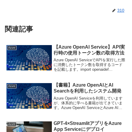
310
関連記事
【Azure OpenAI Service】API実
Azure
行時の使用トークン数の取得方法
Azure OpenAI ServiceでAPIを実行した際
に消費したトークン数を取得するコード
を記載します。import openaidef
completion(system_prompt,
user_prompt): response...
【書籍】Azure OpenAIとAI
Azure
Searchを利用したシステム開発
Azure OpenAI Serviceを利用しています
が、体系的に学べる書籍が出てきていま
す。Azure OpenAI ServiceとAzure AI
Searchを利用したアプリケーション開発
を学べる書籍を紹介します。私も実際に
購入し...
GPT-4×StreamlitアプリをAzure
Azure
App Serviceにデプロイ