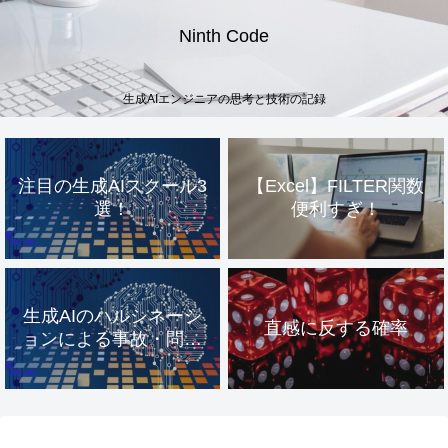
Ninth Code
生成AIエンジニアの思考と技術の記録
注目の生成AIスクール3
【Excel】FILTER関数
選！
便利すぎ！
生成AIのハルシネーシ
直感に反する確率
ョンによる事故・問題
事例