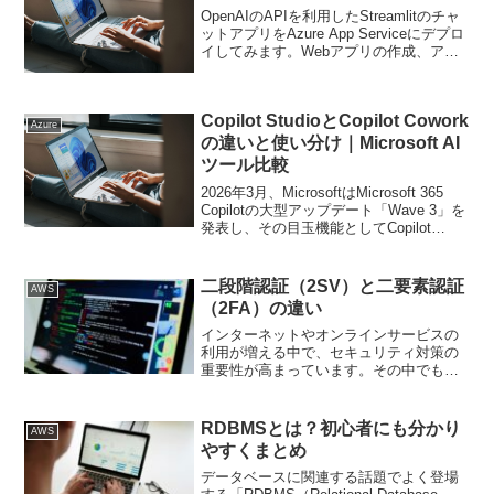
OpenAIのAPIを利用したStreamlitのチャ
ットアプリをAzure App Serviceにデプロ
イしてみます。Webアプリの作成、アプ
リケーション設定、デプロイの設定を行
う手順を記載し、最後に実際にデプロイ
を行って動作確認します...
Copilot StudioとCopilot Cowork
Azure
の違いと使い分け｜Microsoft AI
ツール比較
2026年3月、MicrosoftはMicrosoft 365
Copilotの大型アップデート「Wave 3」を
発表し、その目玉機能としてCopilot
Coworkが登場しました。一方、業務特化
のAIエージェントを構築するプラットフ
ォー...
二段階認証（2SV）と二要素認証
AWS
（2FA）の違い
インターネットやオンラインサービスの
利用が増える中で、セキュリティ対策の
重要性が高まっています。その中でも
「二段階認証（2-step verification）」と
「二要素認証（2-factor
authentication）」は、アカウン...
RDBMSとは？初心者にも分かり
AWS
やすくまとめ
データベースに関連する話題でよく登場