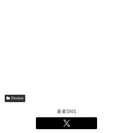
Review
著者SNS