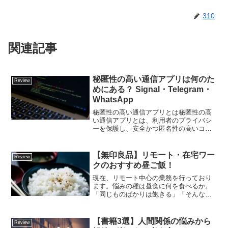
310
関連記事
秘匿性の高い通信アプリは何のた
Review
めにある？ Signal・Telegram・
WhatsApp
秘匿性の高い通信アプリとは秘匿性の高
い通信アプリとは、利用者のプライバシ
ーを保護し、安全かつ匿名性の高いコミ
ュニケーションを実現することを目的と
したツールです。これらのアプリは、個
人情報や通信内容が第三者に漏洩しない
【無印良品】リモート・在宅ワー
Review
よう、強力な暗号化技術や...
クのおすすめ昼ご飯！
現在、リモート中心の業務を行っており
ます。悩みの種は昼食に何を食べるか。
「同じものばかりは飽きる」「そんなに
お金をかけたくない」「調理にあまり時
間をかけたくない」という方、多いので
はないでしょうか？そんな方々へ、おす
【書籍3選】人間関係の悩みから
Review
すめの無印良品の商品があ...