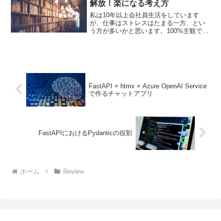
解放！楽になる考え方
私は10年以上会社員生活をしています
が、仕事はストレスはたまる一方、とい
う方が多いかと思います。100%主観です
が、読んだ後、人間関係の悩みが薄れた
書籍を紹介します。別の言い方をすると
「読んでよかった」「割り切って働ける
ようになった」「気持...
FastAPI × htmx × Azure OpenAI Service
で作るチャットアプリ
FastAPIにおけるPydanticの役割
ホーム
Review