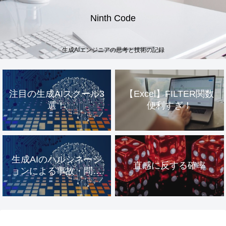
Ninth Code
生成AIエンジニアの思考と技術の記録
注目の生成AIスクール3
【Excel】FILTER関数
選！
便利すぎ！
生成AIのハルシネーシ
直感に反する確率
ョンによる事故・問題
事例