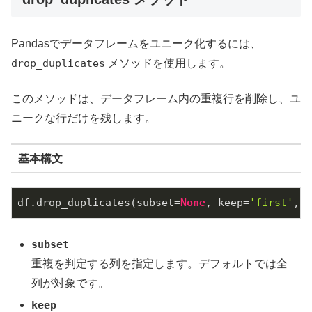
Pandasでデータフレームをユニーク化するには、
drop_duplicates
メソッドを使用します。
このメソッドは、データフレーム内の重複行を削除し、ユ
ニークな行だけを残します。
基本構文
df.drop_duplicates(subset=
None
, keep=
'first'
, i
subset
重複を判定する列を指定します。デフォルトでは全
列が対象です。
keep