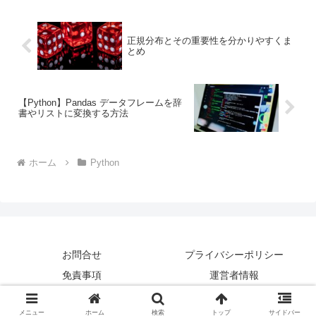
正規分布とその重要性を分かりやすくま
とめ
【Python】Pandas データフレームを辞
書やリストに変換する方法
ホーム
Python
お問合せ
プライバシーポリシー
免責事項
運営者情報
© 2021-2026 Ninth Code.
メニュー
ホーム
検索
トップ
サイドバー