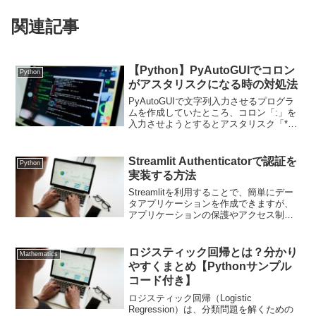
関連記事
【Python】PyAutoGUIでコロン
Python
がアスタリスクになる時の対処法
PyAutoGUIで文字列入力させるプログラ
ムを作成していたところ、コロン「:」を
入力させようとするとアスタリスク「*」
になってしまいました。フルパスを自動
入力させたいのですがうまくいかず、対
処方法を調べてみると以下のファイルを
Streamlit Authenticatorで認証を
Python
直接編集する...
実装する方法
Streamlitを利用することで、簡単にデー
タアプリケーションを作成できますが、
アプリケーションの保護やアクセス制限
を行う場合、認証機能が必要になりま
す。その際に役立つライブラリが
Streamlit Authenticatorで、簡単に認...
ロジスティック回帰とは？分かり
Mathematics
やすくまとめ【Pythonサンプル
コード付き】
ロジスティック回帰（Logistic
Regression）は、分類問題を解くための