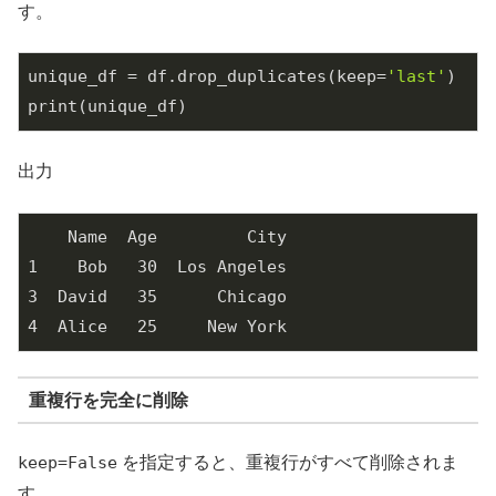
す。
unique_df = df.drop_duplicates(keep=
'last'
)

print(unique_df)
出力
    Name  Age         City

1    Bob   30  Los Angeles

3  David   35      Chicago

4  Alice   25     New York
重複行を完全に削除
keep=False
を指定すると、重複行がすべて削除されま
す。