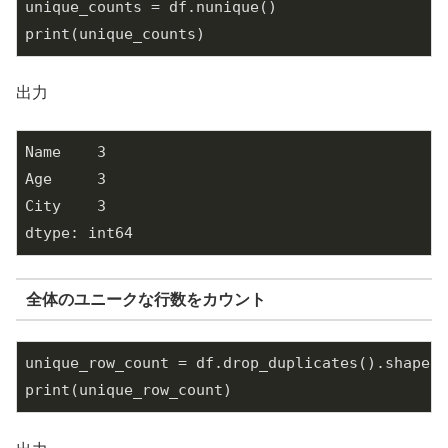
unique_counts = df.nunique()

print(unique_counts)
出力
Name    3

Age     3

City    3

dtype: int64
全体のユニークな行数をカウント
unique_row_count = df.drop_duplicates().shape[
0
print(unique_row_count)