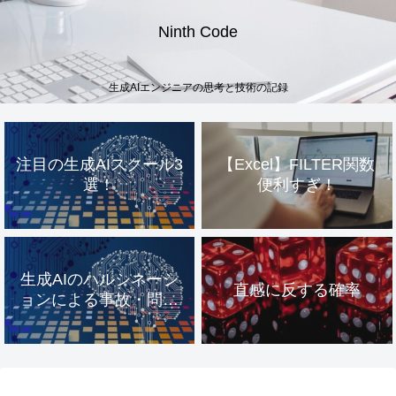
Ninth Code
生成AIエンジニアの思考と技術の記録
注目の生成AIスクール3
【Excel】FILTER関数
選！
便利すぎ！
生成AIのハルシネーシ
直感に反する確率
ョンによる事故・問題
事例