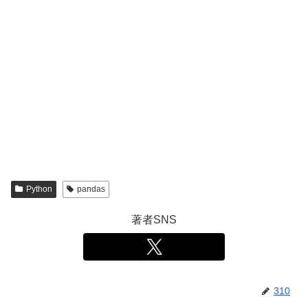
Python
pandas
著者SNS
310