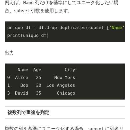
例えば、
Name
列だけを基準にしてユニーク化したい場
合、
subset
引数を使用します。
unique_df = df.drop_duplicates(subset=[
'Name'
])

print(unique_df)
出力
0
  Alice   
25
1
    Bob   
30
3
  David   
35
      Chicago
複数列で重複を判定
複数の列を基準にユニーク化する場合、
subset
に列名リ