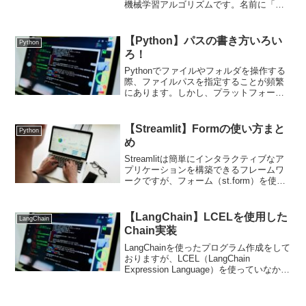
機械学習アルゴリズムです。名前に「回
帰」と付いていますが、実際には回帰で
はなく分類に使われます。ロジスティッ
ク回帰の概要ロジスティック回帰は、確
【Python】パスの書き方いろい
Python
率モデルを用...
ろ！
Pythonでファイルやフォルダを操作する
際、ファイルパスを指定することが頻繁
にあります。しかし、プラットフォーム
（WindowsやMac、Linux）による違い
や、エスケープシーケンスなどで混乱す
ることも多いです。Pythonにおけるパ
【Streamlit】Formの使い方まと
Python
ス...
め
Streamlitは簡単にインタラクティブなア
プリケーションを構築できるフレームワ
ークですが、フォーム（st.form）を使用
することで、一度に複数の入力を送信す
るようなシナリオに対応できます。この
機能は、効率的でユーザー体験の向上に
【LangChain】LCELを使用した
LangChain
役立ち...
Chain実装
LangChainを使ったプログラム作成をして
おりますが、LCEL（LangChain
Expression Language）を使っていなかっ
たため、試しに実装してみました。from
langchain.chat_models impor...