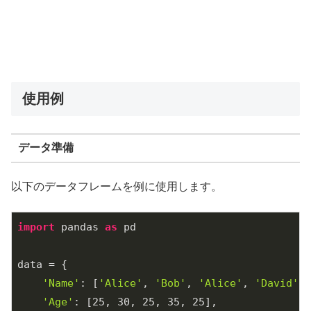
使用例
データ準備
以下のデータフレームを例に使用します。
import
 pandas 
as
 pd

data = {

'Name'
: [
'Alice'
, 
'Bob'
, 
'Alice'
, 
'David'
, 
'Age'
: [
25
, 
30
, 
25
, 
35
, 
25
],
