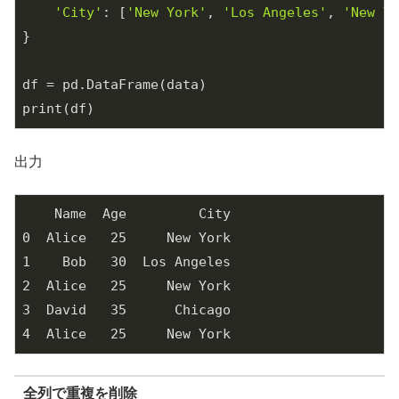
'City'
: [
'New York'
, 
'Los Angeles'
, 
'New Yo
}

df = pd.DataFrame(data)

print(df)
出力
    Name  Age         City

0  Alice   25     New York

1    Bob   30  Los Angeles

2  Alice   25     New York

3  David   35      Chicago

4  Alice   25     New York
全列で重複を削除